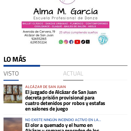
LO MÁS
VISTO
ACTUAL
ALCÁZAR DE SAN JUAN
El juzgado de Alcázar de San Juan
decreta prisión provisional para
cuatro detenidos por robos y estafas
en salones de juego
NO EXISTE NINGÚN INCENDIO ACTIVO EN LA
El olor a quemado y el humo en
COMARCA
Alcázar y comarca proceden de los