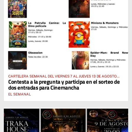
CARTELERA SEMANAL DEL VIERNES 7 AL JUEVES 13 DE AGOSTO
Contesta a la pregunta y participa en el sorteo de
2026
dos entradas para Cinemancha
EL SEMANAL