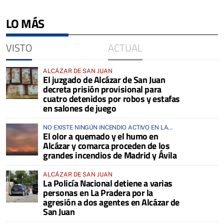
LO MÁS
VISTO
ACTUAL
ALCÁZAR DE SAN JUAN
El juzgado de Alcázar de San Juan
decreta prisión provisional para
cuatro detenidos por robos y estafas
en salones de juego
NO EXISTE NINGÚN INCENDIO ACTIVO EN LA
El olor a quemado y el humo en
COMARCA
Alcázar y comarca proceden de los
grandes incendios de Madrid y Ávila
ALCÁZAR DE SAN JUAN
La Policía Nacional detiene a varias
personas en La Pradera por la
agresión a dos agentes en Alcázar de
San Juan