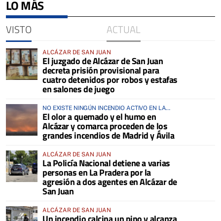
LO MÁS
VISTO
ACTUAL
ALCÁZAR DE SAN JUAN
El juzgado de Alcázar de San Juan
decreta prisión provisional para
cuatro detenidos por robos y estafas
en salones de juego
NO EXISTE NINGÚN INCENDIO ACTIVO EN LA
El olor a quemado y el humo en
COMARCA
Alcázar y comarca proceden de los
grandes incendios de Madrid y Ávila
ALCÁZAR DE SAN JUAN
La Policía Nacional detiene a varias
personas en La Pradera por la
agresión a dos agentes en Alcázar de
San Juan
ALCÁZAR DE SAN JUAN
Un incendio calcina un pino y alcanza