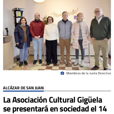
photo_camera
Miembros de la Junta Directiva
ALCÁZAR DE SAN JUAN
La Asociación Cultural Gigüela
se presentará en sociedad el 14