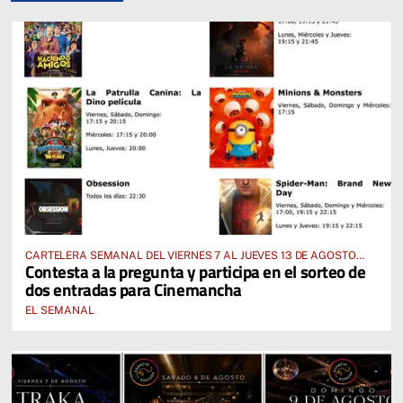
CARTELERA SEMANAL DEL VIERNES 7 AL JUEVES 13 DE AGOSTO
Contesta a la pregunta y participa en el sorteo de
2026
dos entradas para Cinemancha
EL SEMANAL