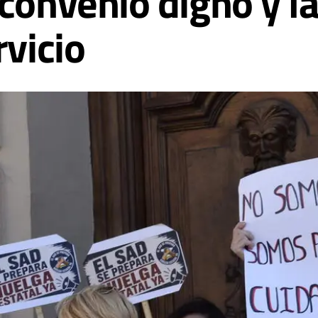
convenio digno y l
rvicio