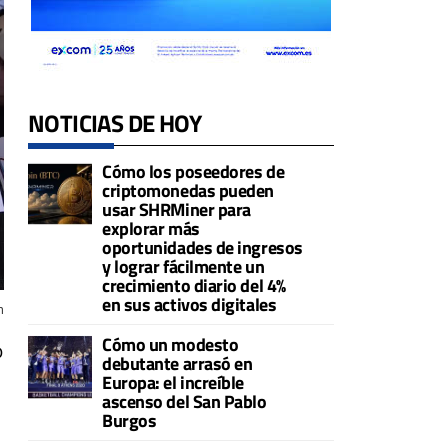
NOTICIAS DE HOY
Cómo los poseedores de
criptomonedas pueden
usar SHRMiner para
explorar más
oportunidades de ingresos
y lograr fácilmente un
crecimiento diario del 4%
en sus activos digitales
n
Cómo un modesto
o
debutante arrasó en
Europa: el increíble
ascenso del San Pablo
Burgos