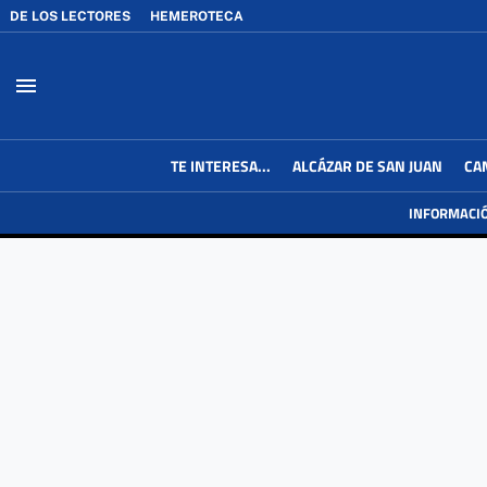
DE LOS LECTORES
HEMEROTECA
menu
TE INTERESA...
ALCÁZAR DE SAN JUAN
CA
INFORMACI