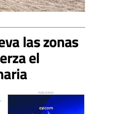
eva las zonas
erza el
naria
1