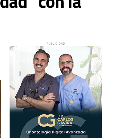
dad” con la
0