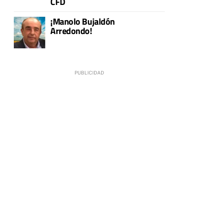
CFD
o
¡Manolo Bujaldón
Arredondo!