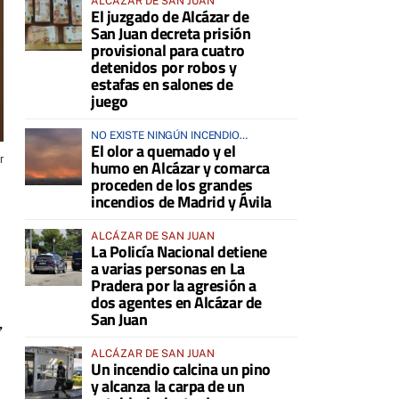
ALCÁZAR DE SAN JUAN
El juzgado de Alcázar de
San Juan decreta prisión
provisional para cuatro
detenidos por robos y
estafas en salones de
juego
NO EXISTE NINGÚN INCENDIO
El olor a quemado y el
ACTIVO EN LA COMARCA
r
humo en Alcázar y comarca
proceden de los grandes
incendios de Madrid y Ávila
ALCÁZAR DE SAN JUAN
La Policía Nacional detiene
a varias personas en La
Pradera por la agresión a
dos agentes en Alcázar de
San Juan
,
ALCÁZAR DE SAN JUAN
Un incendio calcina un pino
y alcanza la carpa de un