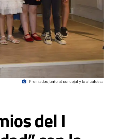
photo_camera
Premiados junto al concejal y la alcaldesa
ios del I