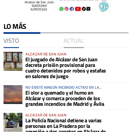
LO MÁS
VISTO
ACTUAL
ALCÁZAR DE SAN JUAN
El juzgado de Alcázar de San Juan
decreta prisión provisional para
cuatro detenidos por robos y estafas
en salones de juego
NO EXISTE NINGÚN INCENDIO ACTIVO EN LA
El olor a quemado y el humo en
COMARCA
Alcázar y comarca proceden de los
grandes incendios de Madrid y Ávila
ALCÁZAR DE SAN JUAN
La Policía Nacional detiene a varias
personas en La Pradera por la
agresión a dos agentes en Alcázar de