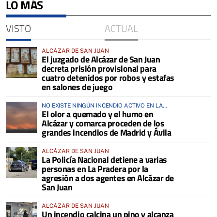
LO MÁS
VISTO
ACTUAL
ALCÁZAR DE SAN JUAN
El juzgado de Alcázar de San Juan
decreta prisión provisional para
cuatro detenidos por robos y estafas
en salones de juego
NO EXISTE NINGÚN INCENDIO ACTIVO EN LA
El olor a quemado y el humo en
COMARCA
Alcázar y comarca proceden de los
grandes incendios de Madrid y Ávila
ALCÁZAR DE SAN JUAN
La Policía Nacional detiene a varias
personas en La Pradera por la
agresión a dos agentes en Alcázar de
San Juan
ALCÁZAR DE SAN JUAN
Un incendio calcina un pino y alcanza