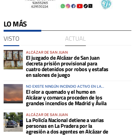
LO MÁS
VISTO
ACTUAL
ALCÁZAR DE SAN JUAN
El juzgado de Alcázar de San Juan
decreta prisión provisional para
cuatro detenidos por robos y estafas
en salones de juego
NO EXISTE NINGÚN INCENDIO ACTIVO EN LA
El olor a quemado y el humo en
COMARCA
Alcázar y comarca proceden de los
grandes incendios de Madrid y Ávila
ALCÁZAR DE SAN JUAN
La Policía Nacional detiene a varias
personas en La Pradera por la
agresión a dos agentes en Alcázar de