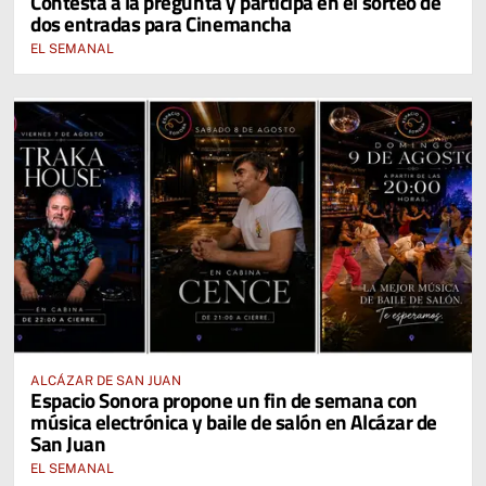
Contesta a la pregunta y participa en el sorteo de
2026
dos entradas para Cinemancha
EL SEMANAL
ALCÁZAR DE SAN JUAN
Espacio Sonora propone un fin de semana con
música electrónica y baile de salón en Alcázar de
San Juan
EL SEMANAL