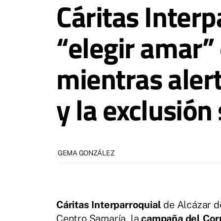
Cáritas Interp
“elegir amar”
mientras aler
y la exclusión 
GEMA GONZÁLEZ
Cáritas Interparroquial
de Alcázar d
Centro Samaría, la
campaña del Cor