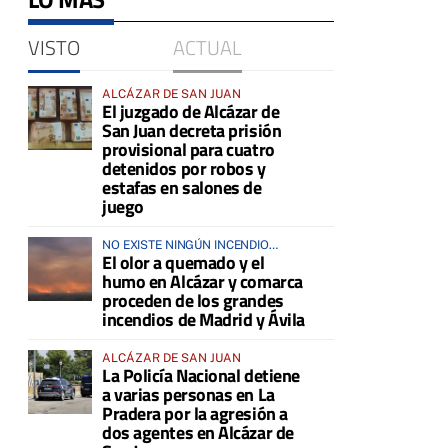
VISTO
ACTUAL
ALCÁZAR DE SAN JUAN
El juzgado de Alcázar de
San Juan decreta prisión
provisional para cuatro
detenidos por robos y
estafas en salones de
juego
NO EXISTE NINGÚN INCENDIO
El olor a quemado y el
ACTIVO EN LA COMARCA
humo en Alcázar y comarca
proceden de los grandes
incendios de Madrid y Ávila
ALCÁZAR DE SAN JUAN
La Policía Nacional detiene
a varias personas en La
Pradera por la agresión a
dos agentes en Alcázar de