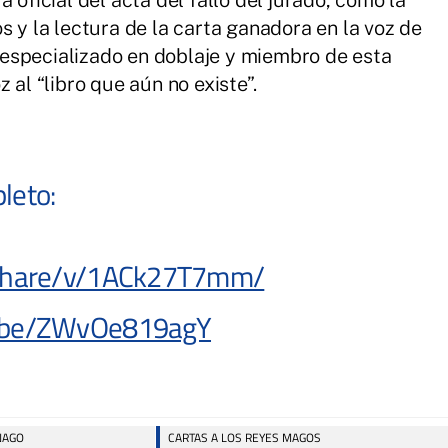
 oficial del acta del fallo del jurado, como la
s y la lectura de la carta ganadora en la voz de
r especializado en doblaje y miembro de esta
 al “libro que aún no existe”.
leto:
/share/v/1ACk27T7mm/
tu.be/ZWvOe819agY
NAGO
CARTAS A LOS REYES MAGOS