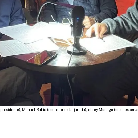
presidente), Manuel Rubio (secretario del jurado), el rey Monago (en el escena