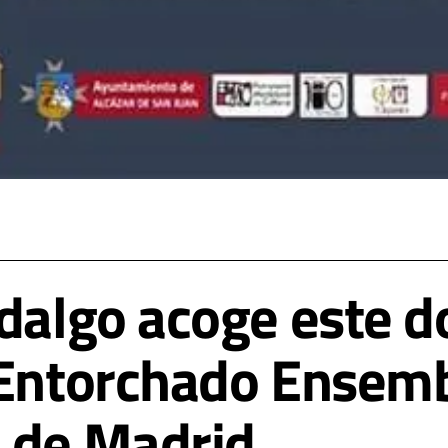
idalgo acoge este 
 Entorchado Ensemb
 de Madrid