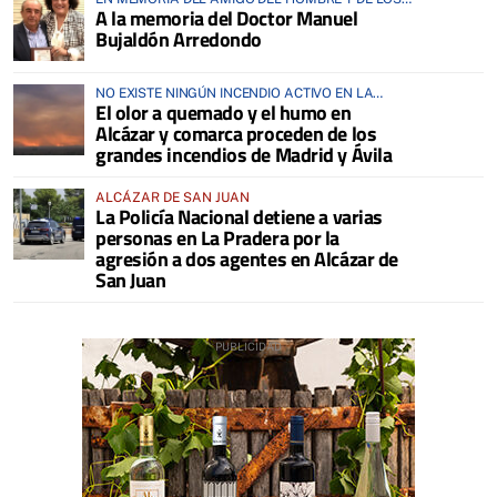
A la memoria del Doctor Manuel
ANIMALES
Bujaldón Arredondo
NO EXISTE NINGÚN INCENDIO ACTIVO EN LA
El olor a quemado y el humo en
COMARCA
Alcázar y comarca proceden de los
grandes incendios de Madrid y Ávila
ALCÁZAR DE SAN JUAN
La Policía Nacional detiene a varias
personas en La Pradera por la
agresión a dos agentes en Alcázar de
San Juan