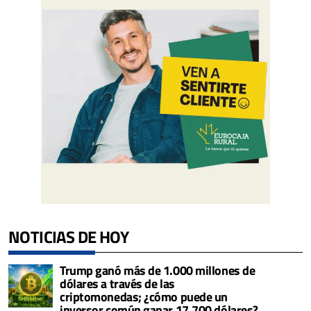
NOTICIAS DE HOY
Trump ganó más de 1.000 millones de
dólares a través de las
criptomonedas; ¿cómo puede un
inversor común ganar 17.700 dólares?