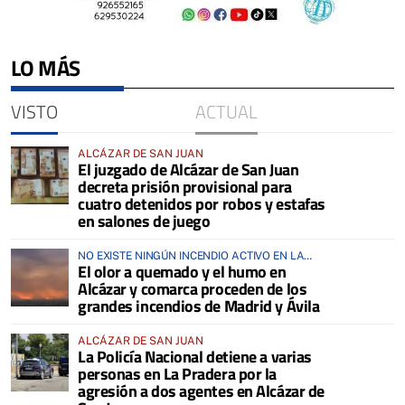
LO MÁS
VISTO
ACTUAL
ALCÁZAR DE SAN JUAN
El juzgado de Alcázar de San Juan
decreta prisión provisional para
cuatro detenidos por robos y estafas
en salones de juego
NO EXISTE NINGÚN INCENDIO ACTIVO EN LA
El olor a quemado y el humo en
COMARCA
Alcázar y comarca proceden de los
grandes incendios de Madrid y Ávila
ALCÁZAR DE SAN JUAN
La Policía Nacional detiene a varias
personas en La Pradera por la
agresión a dos agentes en Alcázar de