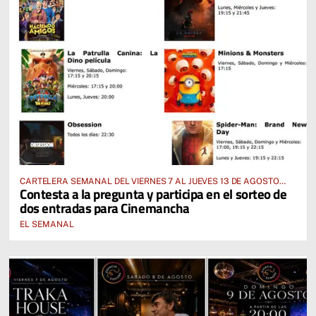
CARTELERA SEMANAL DEL VIERNES 7 AL JUEVES 13 DE AGOSTO
Contesta a la pregunta y participa en el sorteo de
2026
dos entradas para Cinemancha
EL SEMANAL