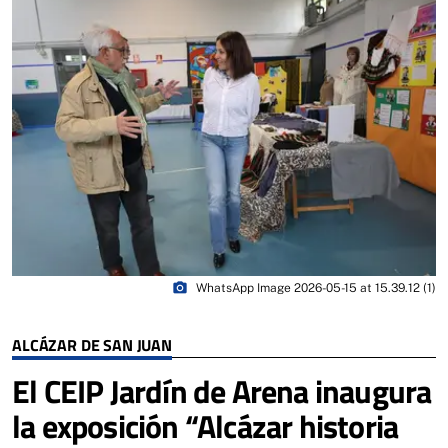
photo_camera
WhatsApp Image 2026-05-15 at 15.39.12 (1)
ALCÁZAR DE SAN JUAN
El CEIP Jardín de Arena inaugura
la exposición “Alcázar historia