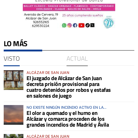
LO MÁS
VISTO
ACTUAL
ALCÁZAR DE SAN JUAN
El juzgado de Alcázar de San Juan
decreta prisión provisional para
cuatro detenidos por robos y estafas
en salones de juego
NO EXISTE NINGÚN INCENDIO ACTIVO EN LA
El olor a quemado y el humo en
COMARCA
Alcázar y comarca proceden de los
grandes incendios de Madrid y Ávila
ALCÁZAR DE SAN JUAN