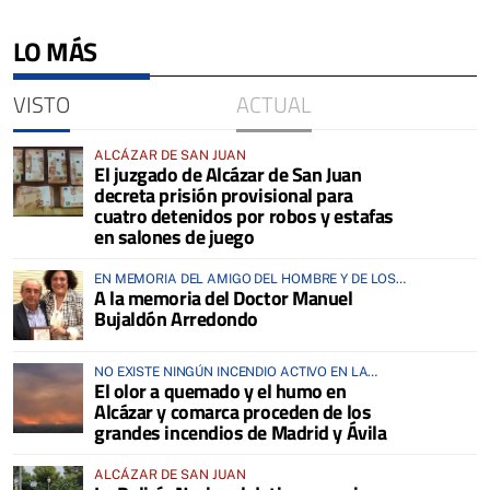
LO MÁS
VISTO
ACTUAL
ALCÁZAR DE SAN JUAN
El juzgado de Alcázar de San Juan
decreta prisión provisional para
cuatro detenidos por robos y estafas
en salones de juego
EN MEMORIA DEL AMIGO DEL HOMBRE Y DE LOS
A la memoria del Doctor Manuel
ANIMALES
Bujaldón Arredondo
NO EXISTE NINGÚN INCENDIO ACTIVO EN LA
El olor a quemado y el humo en
COMARCA
Alcázar y comarca proceden de los
grandes incendios de Madrid y Ávila
ALCÁZAR DE SAN JUAN