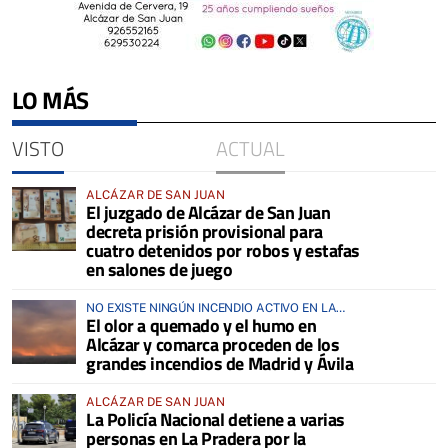
LO MÁS
VISTO
ACTUAL
ALCÁZAR DE SAN JUAN
El juzgado de Alcázar de San Juan
decreta prisión provisional para
cuatro detenidos por robos y estafas
en salones de juego
NO EXISTE NINGÚN INCENDIO ACTIVO EN LA
El olor a quemado y el humo en
COMARCA
Alcázar y comarca proceden de los
grandes incendios de Madrid y Ávila
ALCÁZAR DE SAN JUAN
La Policía Nacional detiene a varias
personas en La Pradera por la