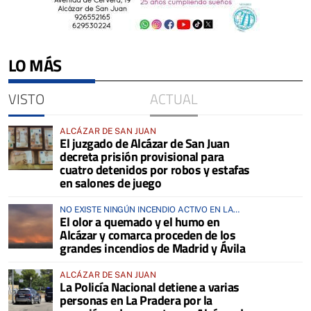
LO MÁS
VISTO
ACTUAL
ALCÁZAR DE SAN JUAN
El juzgado de Alcázar de San Juan
decreta prisión provisional para
cuatro detenidos por robos y estafas
en salones de juego
NO EXISTE NINGÚN INCENDIO ACTIVO EN LA
El olor a quemado y el humo en
COMARCA
Alcázar y comarca proceden de los
grandes incendios de Madrid y Ávila
ALCÁZAR DE SAN JUAN
La Policía Nacional detiene a varias
personas en La Pradera por la