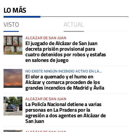
LO MÁS
VISTO
ACTUAL
ALCÁZAR DE SAN JUAN
El juzgado de Alcázar de San Juan
decreta prisión provisional para
cuatro detenidos por robos y estafas
en salones de juego
NO EXISTE NINGÚN INCENDIO ACTIVO EN LA
El olor a quemado y el humo en
COMARCA
Alcázar y comarca proceden de los
grandes incendios de Madrid y Ávila
ALCÁZAR DE SAN JUAN
La Policía Nacional detiene a varias
personas en La Pradera por la
agresión a dos agentes en Alcázar de
San Juan