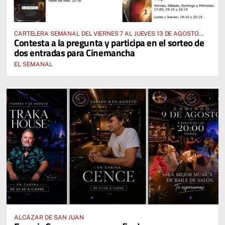
CARTELERA SEMANAL DEL VIERNES 7 AL JUEVES 13 DE AGOSTO
Contesta a la pregunta y participa en el sorteo de
2026
dos entradas para Cinemancha
EL SEMANAL
ALCÁZAR DE SAN JUAN