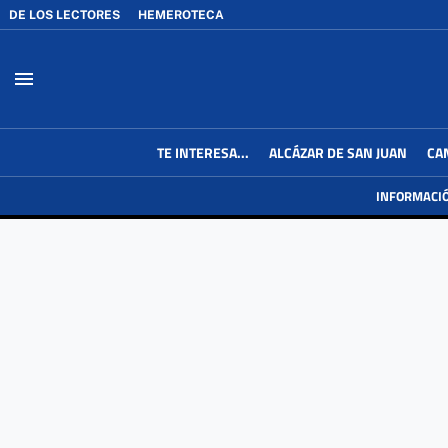
DE LOS LECTORES
HEMEROTECA
menu
TE INTERESA...
ALCÁZAR DE SAN JUAN
CA
INFORMACI