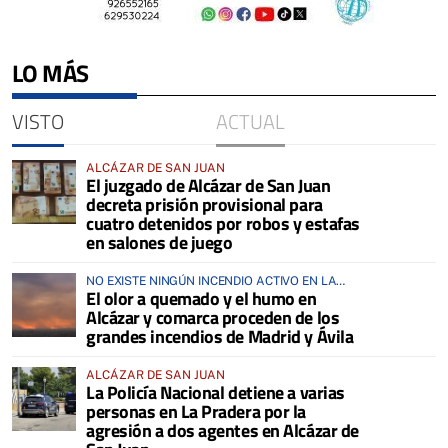
LO MÁS
VISTO
ACTUAL
ALCÁZAR DE SAN JUAN
El juzgado de Alcázar de San Juan
decreta prisión provisional para
cuatro detenidos por robos y estafas
en salones de juego
NO EXISTE NINGÚN INCENDIO ACTIVO EN LA
El olor a quemado y el humo en
COMARCA
Alcázar y comarca proceden de los
grandes incendios de Madrid y Ávila
ALCÁZAR DE SAN JUAN
La Policía Nacional detiene a varias
personas en La Pradera por la
agresión a dos agentes en Alcázar de