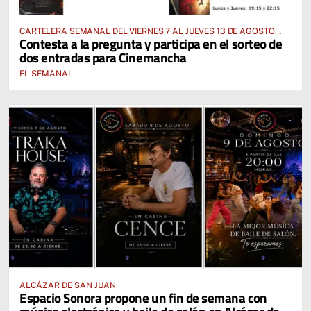
CARTELERA SEMANAL DEL VIERNES 7 AL JUEVES 13 DE AGOSTO
Contesta a la pregunta y participa en el sorteo de
2026
dos entradas para Cinemancha
EL SEMANAL
ALCÁZAR DE SAN JUAN
Espacio Sonora propone un fin de semana con