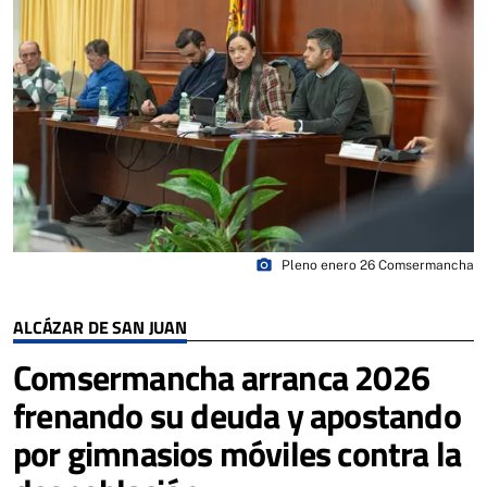
photo_camera
Pleno enero 26 Comsermancha
ALCÁZAR DE SAN JUAN
Comsermancha arranca 2026
frenando su deuda y apostando
por gimnasios móviles contra la