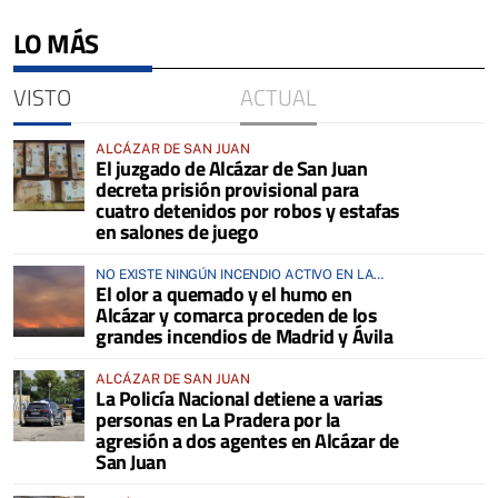
LO MÁS
VISTO
ACTUAL
ALCÁZAR DE SAN JUAN
El juzgado de Alcázar de San Juan
decreta prisión provisional para
cuatro detenidos por robos y estafas
en salones de juego
NO EXISTE NINGÚN INCENDIO ACTIVO EN LA
El olor a quemado y el humo en
COMARCA
Alcázar y comarca proceden de los
grandes incendios de Madrid y Ávila
ALCÁZAR DE SAN JUAN
La Policía Nacional detiene a varias
personas en La Pradera por la
agresión a dos agentes en Alcázar de
San Juan