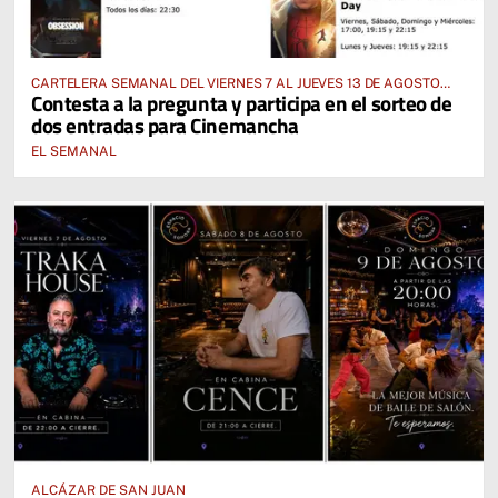
CARTELERA SEMANAL DEL VIERNES 7 AL JUEVES 13 DE AGOSTO
Contesta a la pregunta y participa en el sorteo de
2026
dos entradas para Cinemancha
EL SEMANAL
ALCÁZAR DE SAN JUAN