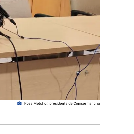
photo_camera
Rosa Melchor, presidenta de Comsermancha