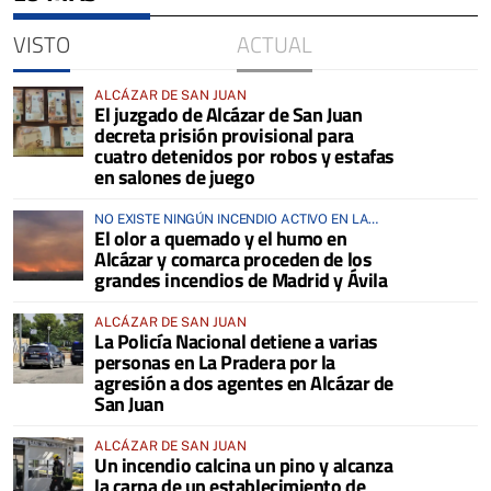
VISTO
ACTUAL
ALCÁZAR DE SAN JUAN
El juzgado de Alcázar de San Juan
decreta prisión provisional para
cuatro detenidos por robos y estafas
en salones de juego
NO EXISTE NINGÚN INCENDIO ACTIVO EN LA
El olor a quemado y el humo en
COMARCA
Alcázar y comarca proceden de los
grandes incendios de Madrid y Ávila
ALCÁZAR DE SAN JUAN
La Policía Nacional detiene a varias
personas en La Pradera por la
agresión a dos agentes en Alcázar de
San Juan
ALCÁZAR DE SAN JUAN
Un incendio calcina un pino y alcanza
la carpa de un establecimiento de