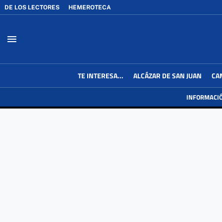
DE LOS LECTORES
HEMEROTECA
menu
TE INTERESA...
ALCÁZAR DE SAN JUAN
CA
INFORMACI