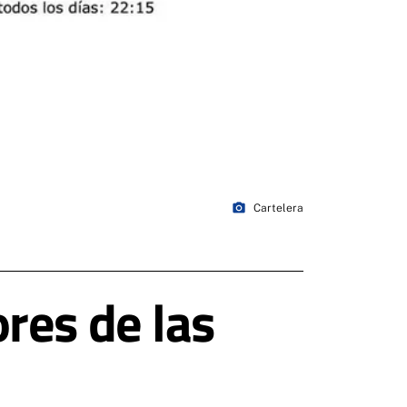
photo_camera
Cartelera
res de las