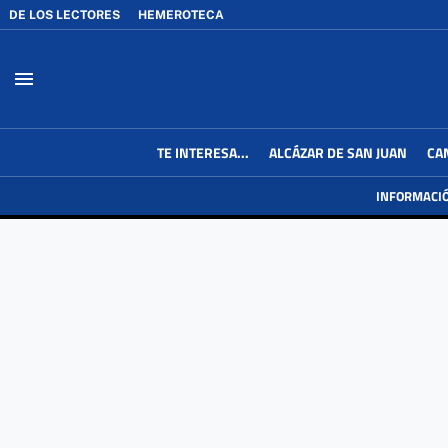
DE LOS LECTORES
HEMEROTECA
menu
TE INTERESA...
ALCÁZAR DE SAN JUAN
CA
INFORMACI