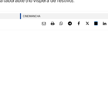
 laborable (no víspera de festivo).
CINEMANCHA