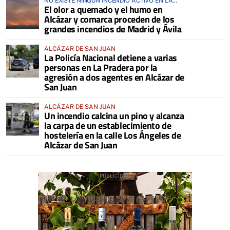
NO EXISTE NINGÚN INCENDIO ACTIVO EN LA
El olor a quemado y el humo en
COMARCA
Alcázar y comarca proceden de los
grandes incendios de Madrid y Ávila
ALCÁZAR DE SAN JUAN
La Policía Nacional detiene a varias
personas en La Pradera por la
agresión a dos agentes en Alcázar de
San Juan
ALCÁZAR DE SAN JUAN
Un incendio calcina un pino y alcanza
la carpa de un establecimiento de
hostelería en la calle Los Ángeles de
Alcázar de San Juan