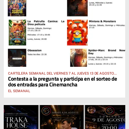
CARTELERA SEMANAL DEL VIERNES 7 AL JUEVES 13 DE AGOSTO
Contesta a la pregunta y participa en el sorteo de
2026
dos entradas para Cinemancha
EL SEMANAL