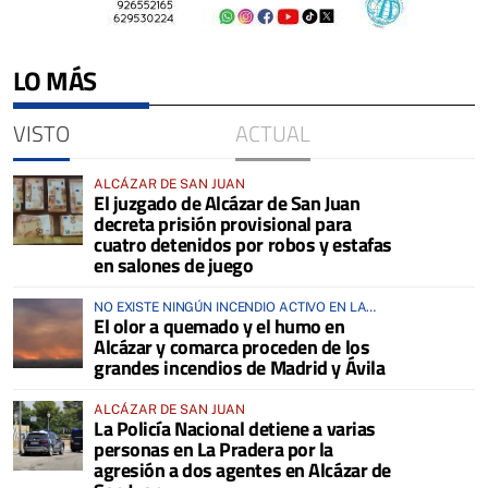
LO MÁS
VISTO
ACTUAL
ALCÁZAR DE SAN JUAN
El juzgado de Alcázar de San Juan
decreta prisión provisional para
cuatro detenidos por robos y estafas
en salones de juego
NO EXISTE NINGÚN INCENDIO ACTIVO EN LA
El olor a quemado y el humo en
COMARCA
Alcázar y comarca proceden de los
grandes incendios de Madrid y Ávila
ALCÁZAR DE SAN JUAN
La Policía Nacional detiene a varias
personas en La Pradera por la
agresión a dos agentes en Alcázar de