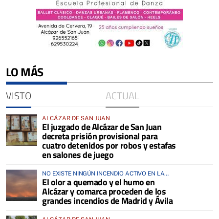
LO MÁS
VISTO
ACTUAL
ALCÁZAR DE SAN JUAN
El juzgado de Alcázar de San Juan
decreta prisión provisional para
cuatro detenidos por robos y estafas
en salones de juego
NO EXISTE NINGÚN INCENDIO ACTIVO EN LA
El olor a quemado y el humo en
COMARCA
Alcázar y comarca proceden de los
grandes incendios de Madrid y Ávila