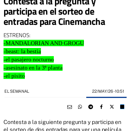
Contesta a la pregunta y
participa en el sorteo de
entradas para Cinemancha
ESTRENOS:
-
MANDALORIAN AND GROGU
-beast: la bestia
-el pasajero nocturno
-asesinato en la 3ª planta
-el pisito
22/MAY/26
- 10:51
EL SEMANAL
Contesta a la siguiente pregunta y participa en
el sorteo de dos entradas para ver una película