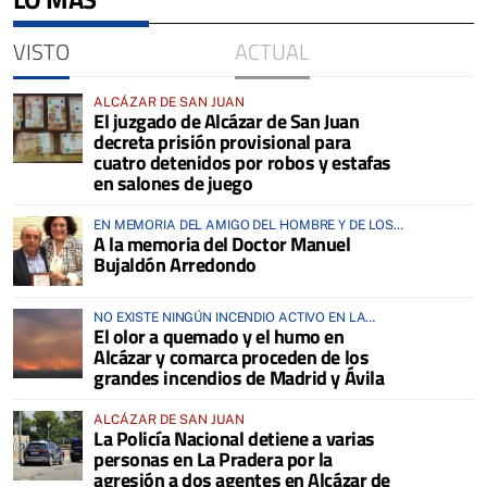
VISTO
ACTUAL
ALCÁZAR DE SAN JUAN
El juzgado de Alcázar de San Juan
decreta prisión provisional para
cuatro detenidos por robos y estafas
en salones de juego
EN MEMORIA DEL AMIGO DEL HOMBRE Y DE LOS
A la memoria del Doctor Manuel
ANIMALES
Bujaldón Arredondo
NO EXISTE NINGÚN INCENDIO ACTIVO EN LA
El olor a quemado y el humo en
COMARCA
Alcázar y comarca proceden de los
grandes incendios de Madrid y Ávila
ALCÁZAR DE SAN JUAN
La Policía Nacional detiene a varias
personas en La Pradera por la
agresión a dos agentes en Alcázar de