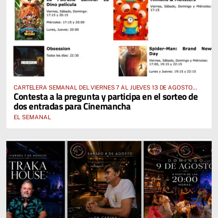
CARTELERA SEMANAL DEL VIERNES 7 AL JUEVES 13 DE AGOSTO
Contesta a la pregunta y participa en el sorteo de
2026
dos entradas para Cinemancha
EL SEMANAL