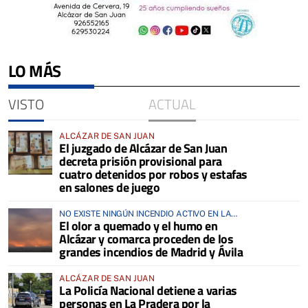
LO MÁS
VISTO
ACTUAL
ALCÁZAR DE SAN JUAN
El juzgado de Alcázar de San Juan
decreta prisión provisional para
cuatro detenidos por robos y estafas
en salones de juego
NO EXISTE NINGÚN INCENDIO ACTIVO EN LA
El olor a quemado y el humo en
COMARCA
Alcázar y comarca proceden de los
grandes incendios de Madrid y Ávila
ALCÁZAR DE SAN JUAN
La Policía Nacional detiene a varias
personas en La Pradera por la