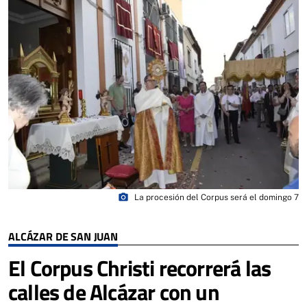
photo_camera
La procesión del Corpus será el domingo 7
ALCÁZAR DE SAN JUAN
El Corpus Christi recorrerá las
calles de Alcázar con un