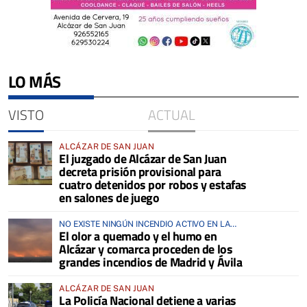
LO MÁS
VISTO
ACTUAL
ALCÁZAR DE SAN JUAN
El juzgado de Alcázar de San Juan
decreta prisión provisional para
cuatro detenidos por robos y estafas
en salones de juego
NO EXISTE NINGÚN INCENDIO ACTIVO EN LA
El olor a quemado y el humo en
COMARCA
Alcázar y comarca proceden de los
grandes incendios de Madrid y Ávila
ALCÁZAR DE SAN JUAN
La Policía Nacional detiene a varias