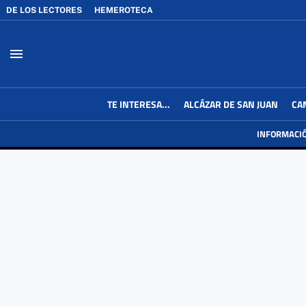
DE LOS LECTORES
HEMEROTECA
menu
TE INTERESA...
ALCÁZAR DE SAN JUAN
CA
INFORMACI