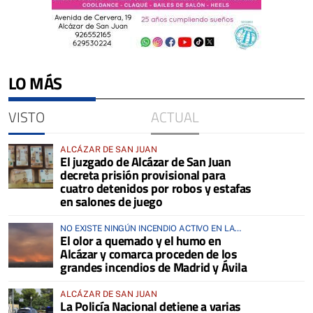
LO MÁS
VISTO
ACTUAL
ALCÁZAR DE SAN JUAN
El juzgado de Alcázar de San Juan
decreta prisión provisional para
cuatro detenidos por robos y estafas
en salones de juego
NO EXISTE NINGÚN INCENDIO ACTIVO EN LA
El olor a quemado y el humo en
COMARCA
Alcázar y comarca proceden de los
grandes incendios de Madrid y Ávila
ALCÁZAR DE SAN JUAN
La Policía Nacional detiene a varias