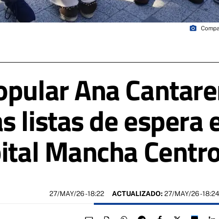
photo_camera
Compar
opular Ana Cantare
s listas de espera
pital Mancha Centr
27/MAY/26
- 18:22
ACTUALIZADO:
27/MAY/26 - 18:2