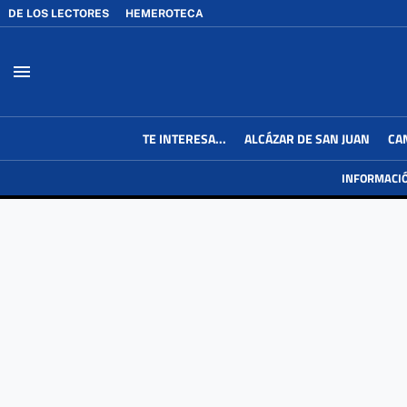
DE LOS LECTORES
HEMEROTECA
menu
TE INTERESA...
ALCÁZAR DE SAN JUAN
CA
INFORMACI