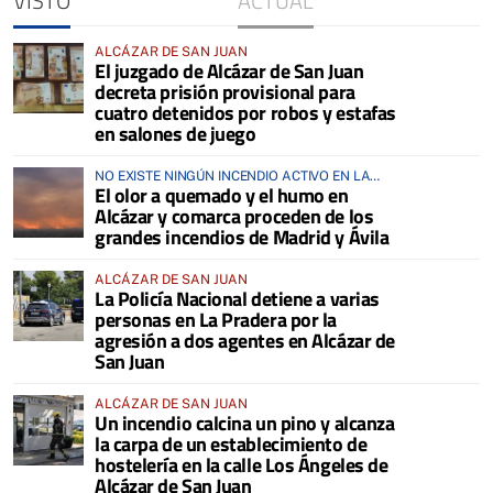
VISTO
ACTUAL
ALCÁZAR DE SAN JUAN
El juzgado de Alcázar de San Juan
decreta prisión provisional para
cuatro detenidos por robos y estafas
en salones de juego
NO EXISTE NINGÚN INCENDIO ACTIVO EN LA
El olor a quemado y el humo en
COMARCA
Alcázar y comarca proceden de los
grandes incendios de Madrid y Ávila
ALCÁZAR DE SAN JUAN
La Policía Nacional detiene a varias
personas en La Pradera por la
agresión a dos agentes en Alcázar de
San Juan
ALCÁZAR DE SAN JUAN
Un incendio calcina un pino y alcanza
la carpa de un establecimiento de
hostelería en la calle Los Ángeles de
Alcázar de San Juan