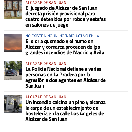
ALCÁZAR DE SAN JUAN
El juzgado de Alcázar de San Juan
decreta prisión provisional para
cuatro detenidos por robos y estafas
en salones de juego
NO EXISTE NINGÚN INCENDIO ACTIVO EN LA
El olor a quemado y el humo en
COMARCA
Alcázar y comarca proceden de los
grandes incendios de Madrid y Ávila
ALCÁZAR DE SAN JUAN
La Policía Nacional detiene a varias
personas en La Pradera por la
agresión a dos agentes en Alcázar de
San Juan
ALCÁZAR DE SAN JUAN
Un incendio calcina un pino y alcanza
la carpa de un establecimiento de
hostelería en la calle Los Ángeles de
Alcázar de San Juan