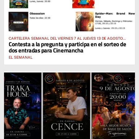
CARTELERA SEMANAL DEL VIERNES 7 AL JUEVES 13 DE AGOSTO
Contesta a la pregunta y participa en el sorteo de
2026
dos entradas para Cinemancha
EL SEMANAL