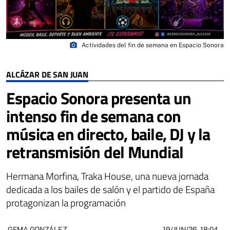
photo_camera
Actividades del fin de semana en Espacio Sonora
ALCÁZAR DE SAN JUAN
Espacio Sonora presenta un
intenso fin de semana con
música en directo, baile, DJ y la
retransmisión del Mundial
Hermana Morfina, Traka House, una nueva jornada
dedicada a los bailes de salón y el partido de España
protagonizan la programación
19/JUN/26
- 18:04
GEMA GONZÁLEZ