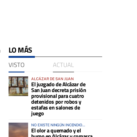
LO MÁS
a
VISTO
ACTUAL
ALCÁZAR DE SAN JUAN
El juzgado de Alcázar de
San Juan decreta prisión
provisional para cuatro
detenidos por robos y
estafas en salones de
juego
NO EXISTE NINGÚN INCENDIO
El olor a quemado y el
ACTIVO EN LA COMARCA
humo en Alcázar y comarca