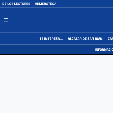
DE LOS LECTORES
HEMEROTECA
menu
TE INTERESA...
ALCÁZAR DE SAN JUAN
CA
INFORMACI