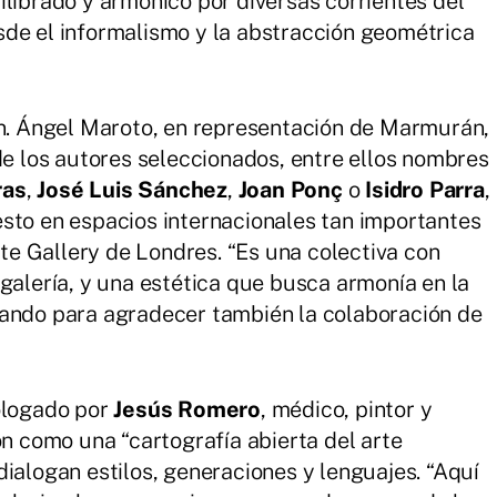
ilibrado y armónico por diversas corrientes del
sde el informalismo y la abstracción geométrica
ón. Ángel Maroto, en representación de Marmurán,
de los autores seleccionados, entre ellos nombres
ras
,
José Luis Sánchez
,
Joan Ponç
o
Isidro Parra
,
sto en espacios internacionales tan importantes
e Gallery de Londres. “Es una colectiva con
galería, y una estética que busca armonía en la
hando para agradecer también la colaboración de
rologado por
Jesús Romero
, médico, pintor y
ón como una “cartografía abierta del arte
ialogan estilos, generaciones y lenguajes. “Aquí