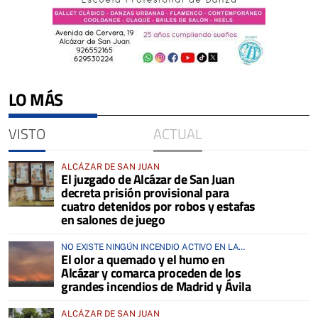
LO MÁS
VISTO
ACTUAL
ALCÁZAR DE SAN JUAN
El juzgado de Alcázar de San Juan
decreta prisión provisional para
cuatro detenidos por robos y estafas
en salones de juego
NO EXISTE NINGÚN INCENDIO ACTIVO EN LA
El olor a quemado y el humo en
COMARCA
Alcázar y comarca proceden de los
grandes incendios de Madrid y Ávila
ALCÁZAR DE SAN JUAN