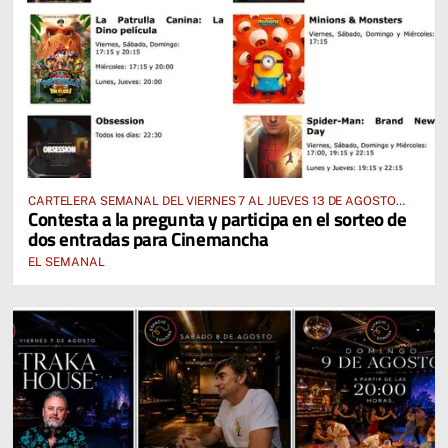
CARTELERA SEMANAL DEL VIERNES 7 AL JUEVES 13 DE AGOSTO
Contesta a la pregunta y participa en el sorteo de
2026
dos entradas para Cinemancha
EL SEMANAL