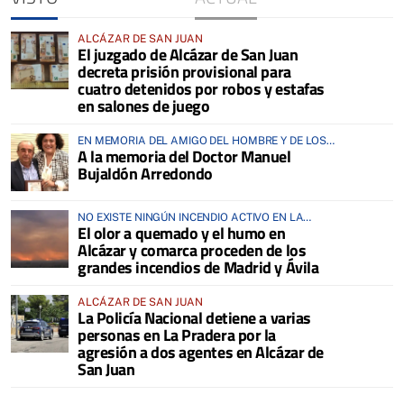
ALCÁZAR DE SAN JUAN
El juzgado de Alcázar de San Juan
decreta prisión provisional para
cuatro detenidos por robos y estafas
en salones de juego
EN MEMORIA DEL AMIGO DEL HOMBRE Y DE LOS
A la memoria del Doctor Manuel
ANIMALES
Bujaldón Arredondo
NO EXISTE NINGÚN INCENDIO ACTIVO EN LA
El olor a quemado y el humo en
COMARCA
Alcázar y comarca proceden de los
grandes incendios de Madrid y Ávila
ALCÁZAR DE SAN JUAN
La Policía Nacional detiene a varias
personas en La Pradera por la
agresión a dos agentes en Alcázar de
San Juan