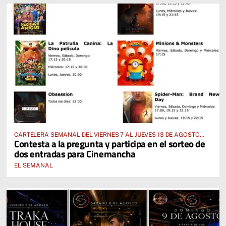
CARTELERA SEMANAL DEL VIERNES 7 AL JUEVES 13 DE AGOSTO
Contesta a la pregunta y participa en el sorteo de
2026
dos entradas para Cinemancha
EL SEMANAL